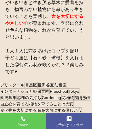
やいきいきと生き茂る草木に愛着を持
ち、物言わない植物にも命があり生き
ていることを実感し、
命を大切にする
やさしい心
が育まれます。季節に合わ
せ色んな植物をこれから育てていこう
と思います。
１人１人に穴をあけたコップを配り、
子ども達は【石・砂・球根】を入れま
した😊何のお花が咲くかな？？楽しみ
です♥️
プリスクール
目黒区
世田谷区
幼稚園
インターナショナル
保育園
Preschool
Tokyo
園児募集
感謝の気持ち
Gardening
花
植物
知育効果
自立心を育てる
植物を育てることは大変
食べ物を大切にする
命を大切にする優しい心
Phone
ご予約はコチラ⇒