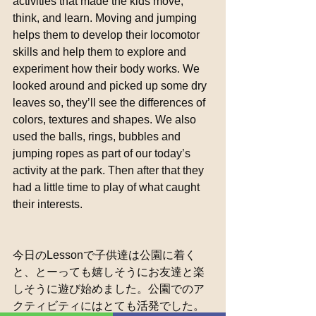
activities that made the kids move, 
think, and learn. Moving and jumping 
helps them to develop their locomotor 
skills and help them to explore and 
experiment how their body works. We 
looked around and picked up some dry 
leaves so, they’ll see the differences of 
colors, textures and shapes. We also 
used the balls, rings, bubbles and 
jumping ropes as part of our today’s 
activity at the park. Then after that they 
had a little time to play of what caught 
their interests.
今日のLessonで子供達は公園に着く
と、とーっても嬉しそうにお友達と楽
しそうに遊び始めました。公園でのア
クティビティにはとても活発でした。