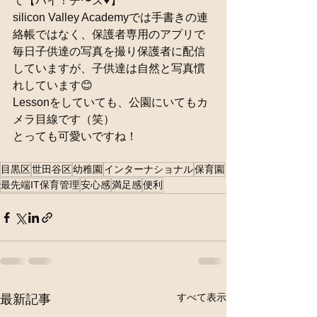
て【ハイ！チ〜ズ♥️】
silicon Valley Academyでは手書きの連
絡帳ではなく、保護者専用のアプリで
毎日子供達の写真を撮り保護者に配信
していますが、子供達は自然と写真慣
れしています😊
Lessonをしていても、公園にいてもカ
メラ目線です（笑）
とっても可愛いですね！
目黒区
世田谷区
幼稚園
インターナショナル
保育園
最先端IT保育管理
安心感
満足感
便利
すべて表示
最新記事