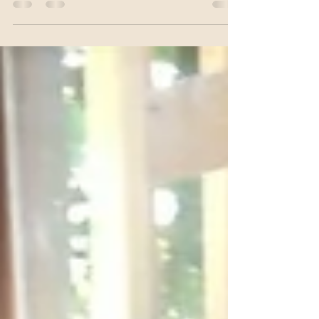
Today’s Curriculum Focus:Alphabet, Food, English
Sentences Review:Numbers, Days, Shapes,
Halloween Objects, Seasons, Animals ...