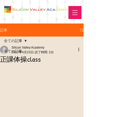
記事
全ての記事
Silicon Valley Academy
全ての記事
2017年4月23日
読了時間: 2分
正課体操class
プリスクール