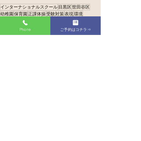
インターナショナルスクール
目黒区
世田谷区
幼稚園
保育園
正課体操
受験対策
表現
環境
人間関係
伸びやかに楽しく
運動大好きっ子
健康
言語
Phone
ご予約はコチラ⇒
すべて表示
最新記事