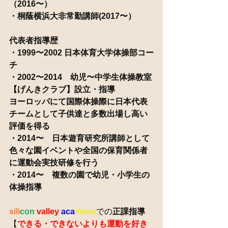
（2016〜）
・桐蔭横浜大非常勤講師(2017〜）
代表者指導歴
・1999〜2002 日本体育大学体操部コー
チ
・2002〜2014　幼児〜中学生体操教室
【げんきクラブ】設立・指導
ヨーロッパにて国際体操際に日本代表
チームとして子供達と多数出場し高い
評価を得る
・2014〜　日本遊育研究所講師として
色々な園イベントや全国の保育関係者
に運動会実技研修を行う
・2014〜　複数の園で幼児・小学生の
体操指導
sili
con
valley
aca
demy
での
正課指導
【
できる・できないよりも運動を好き