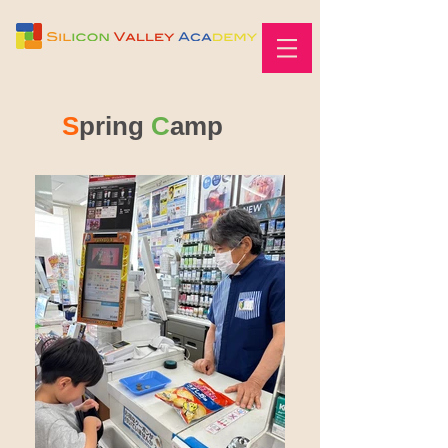
S
pring
C
amp