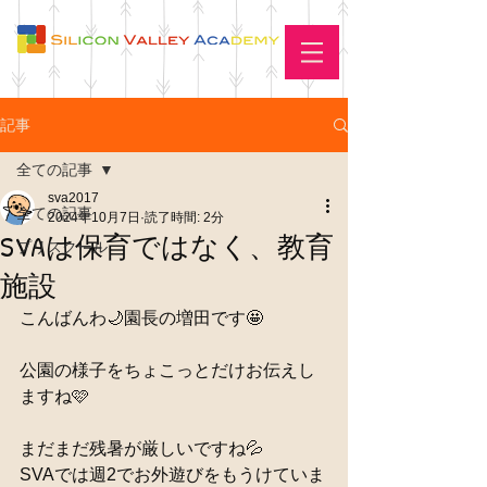
記事
全ての記事
sva2017
全ての記事
2024年10月7日
読了時間: 2分
SVAは保育ではなく、教育
プリスクール
施設
こんばんわ🌙園長の増田です🤩
公園の様子をちょこっとだけお伝えし
ますね🩷
まだまだ残暑が厳しいですね💦
SVAでは週2でお外遊びをもうけていま