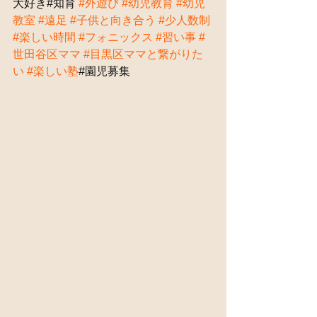
大好き#知育 
#外遊び
#幼児教育
#幼児
教室
#遠足
#子供と向き合う
#少人数制
#楽しい時間
#フォニックス
#習い事
#
世田谷区ママ
#目黒区ママと繋がりた
い
#楽しい塾
#園児募集