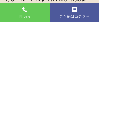
英語だけではなく他の言語も話せる人
が入社するようになっています。子供
Phone
ご予約はコチラ⇒
達が社会人になる十数年後は、どのよ
うな職業が残り、子供達はどのような
職種につくのかわかりませんが、英語
は身につけて欲しいと考えています。
プリスクール
インターナショナルスクール
目黒区
世田谷区
Preschool
Tokyo
園児募集
すべて表示
最新記事