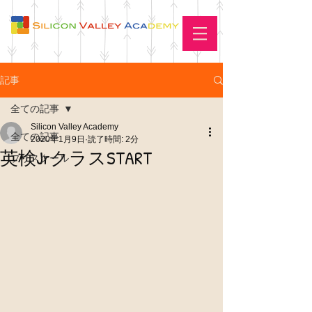
記事
全ての記事
Silicon Valley Academy
全ての記事
2020年1月9日
読了時間: 2分
英検JrクラスSTART
プリスクール