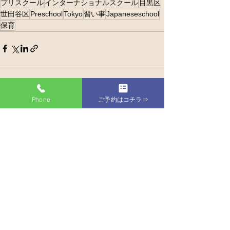
プリスクール
インターナショナルスクール
目黒区
世田谷区
Preschool
Tokyo
習い事
Japaneseschool
保育
Phone
ご予約はコチラ⇒
すべて表示
最新記事