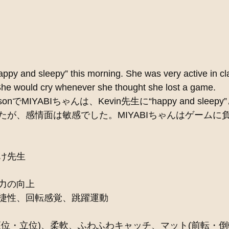
ppy and sleepy” this morning. She was very active in cla
She would cry whenever she thought she lost a game.  
sonでMIYABIちゃんは、Kevin先生に“happy and sle
たが、感情面は敏感でした。MIYABIちゃんはゲームに
け先生
力の向上
捷性、回転感覚、跳躍運動
座位・立位)、柔軟、ふわふわキャッチ、マット(前転・