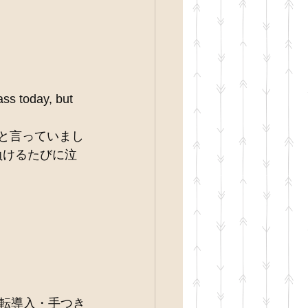
ss today, but 
epy”と言っていまし
負けるたびに泣
倒転導入・手つき