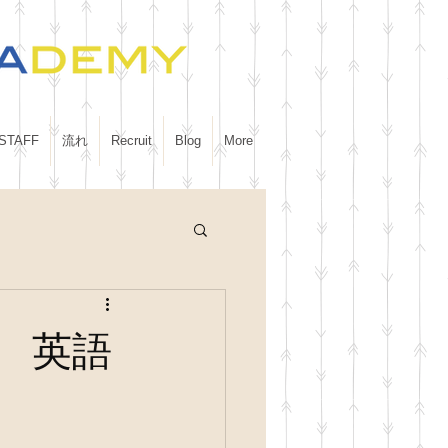
STAFF
流れ
Recruit
Blog
More
 英語