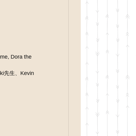
ame, Dora the 
i先生、Kevin