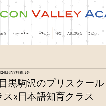
金表
Summer Camp
SVAとは
特徴
入園説明会
こだわり
月24日
読了時間: 2分
目黒駒沢のプリスクール
ラスx日本語知育クラス