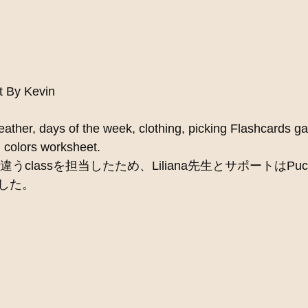
t By Kevin
eather, days of the week, clothing, picking Flashcards g
 colors worksheet.  
違うclassを担当したため、Liliana先生とサポートはPuck
した。