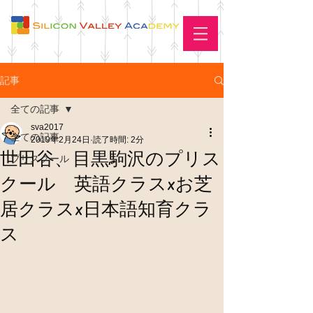
記事
全ての記事
sva2017
全ての記事
2019年2月24日
読了時間: 2分
世田谷、目黒駒沢のプリス
プリスクール
クール 英語クラスxお芝
居クラスx日本語知育クラ
ス