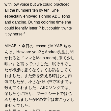
with low voice but we could practiced 
all the numbers ten by ten. She 
especially enjoyed signing ABC song 
and dancing. During coloring time she 
could identify letter P but couldn’t write 
it by herself.  
MIYABI：今日のLessonでMIYABIちゃ
んは、How are you?とAndrea先生に聞
かれると『ママとMain roomに来て少し
眠い』と言っていました。眠そうでし
たが機嫌は悪くなくよくお話をしてく
れました。また数を数える時は少し内
気でしたが、小さな低い声で10までは
数えてくれました。ABCソングでは、
楽しそうに踊り、ワークシートでは色
ぬりをしましたがPの文字は書こうとし
ませんでした。