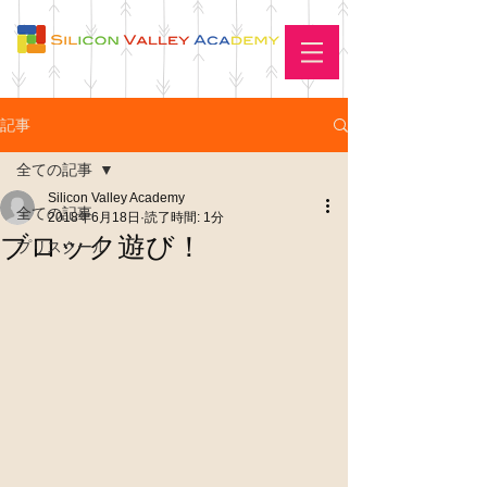
記事
全ての記事
Silicon Valley Academy
全ての記事
2018年6月18日
読了時間: 1分
ブロック遊び！
プリスクール