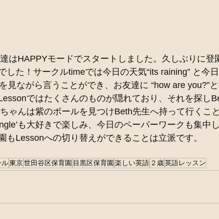
子供達はHAPPYモードでスタートしました。久しぶりに
！サークルtimeでは今日の天気“its raining” と今日の
ダーを見ながら言うことができ、お友達に “how are you?
essonではたくさんのものが隠れており、それを探しBe
◯◯ちゃんは紫のボールを見つけBeth先生へ持って行くこ
 the jungle’も大好きで楽しみ、今日のペーパーワークも
もLessonへの切り替えができることは立派です。
ール
東京
世田谷区保育園
目黒区保育園
楽しい英語
２歳
英語レッスン