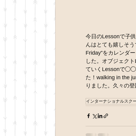
今日のLessonで
んはとても嬉しそうでした
Friday”をカレン
した。オブジェクトL
ていくLessonで
た！walking in
りました。久々の登園
インターナショナルスク