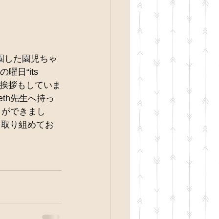
登園した園児ちゃ
曜日“its 
”と挨拶もしていま
th先生へ持っ
とができまし
集中し取り組めてお