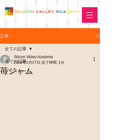
記事
全ての記事
Silicon Valley Academy
全ての記事
2018年2月27日
読了時間: 1分
苺ジャム
プリスクール