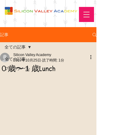
記事
全ての記事
Silicon Valley Academy
全ての記事
2017年10月25日
読了時間: 1分
０歳〜１歳Lunch
プリスクール