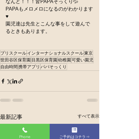
なんと！！！皆PAPAそっくり💦
PAPAもメロメロになるのがわかります
♥️
園児達は先生とこんな事をして遊んで
るときもあります。
プリスクール
インターナショナルスクール
東京
世田谷区保育園
目黒区保育園
幼稚園
可愛い園児
自由時間
携帯アプリ
パパそっくり
すべて表示
最新記事
Phone
ご予約はコチラ⇒