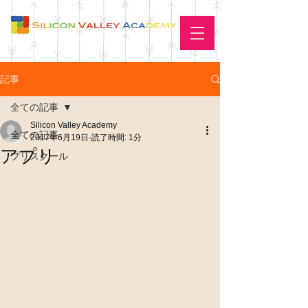
記事
全ての記事
Silicon Valley Academy
全ての記事
2017年6月19日
読了時間: 1分
アプリ
プリスクール