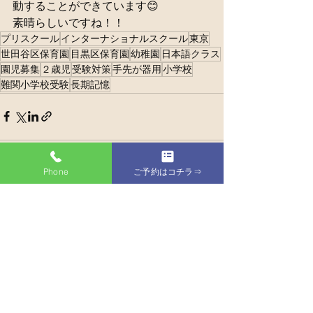
動することができています😊
素晴らしいですね！！
プリスクール
インターナショナルスクール
東京
世田谷区保育園
目黒区保育園
幼稚園
日本語クラス
園児募集
２歳児
受験対策
手先が器用
小学校
難関小学校受験
長期記憶
Phone
ご予約はコチラ⇒
すべて表示
最新記事