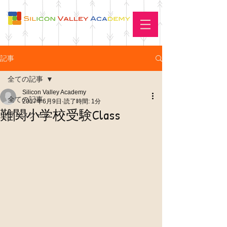
記事
全ての記事
Silicon Valley Academy
全ての記事
2017年6月9日
読了時間: 1分
難関小学校受験Class
プリスクール