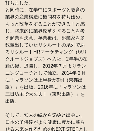
打ちました。
と同時に、在学中にスポーツと教育の
業界の産業構造に疑問符を持ち始め、
もっと改革をすることができる！と感
じ、将来的に業界改革をすることを考
え起業を決意。卒業後は、起業家を多
数輩出していたリクルートの系列であ
るリクルートHRマーケティング（現リ
クルートジョブズ）へ入社。2年半の在
籍の後、退職し、2012年７月よりラン
ニングコーチとして独立。2014年２月
に「マラソンは上半身が9割（東邦出
版）」を出版、2016年に「マラソンは
三日坊主で大丈夫！（東邦出版）」を
出版。
そして、知人の縁からSVAと出会い、
日本の子供達がより健康に豊かに暮ら
せる未来を作るためのNEXT STEPとし