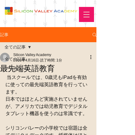
記事
全ての記事
Silicon Valley Academy
全ての記事
2016年4月16日
読了時間: 1分
最先端英語教育
プリスクール
 当スクールでは、0歳児もiPadを有効
に使っての最先端英語教育を行ってい
ます。
日本ではほとんど実施されていません
が、アメリカでは幼児教育でデジタル
タブレット機器を使うのは常識です。
シリコンバレーの小学校では宿題は全