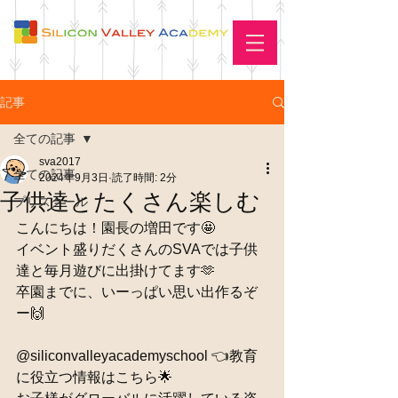
記事
全ての記事
sva2017
全ての記事
2024年9月3日
読了時間: 2分
子供達とたくさん楽しむ
プリスクール
こんにちは！園長の増田です🤩
イベント盛りだくさんのSVAでは子供
達と毎月遊びに出掛けてます🫶
卒園までに、いーっぱい思い出作るぞ
ー🙌
@siliconvalleyacademyschool 👈教育
に役立つ情報はこちら🌟