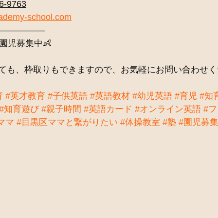
-9763
cademy-school.com
——————
園児募集中👶
ても、枠取りもできますので、お気軽にお問い合わせく
育
#英才教育
#子供英語
#英語教材
#幼児英語
#育児
#知
#知育遊び
#親子時間
#英語カード
#オンライン英語
#
ママ
#目黒区ママと繋がりたい
#体操教室
#塾
#園児募