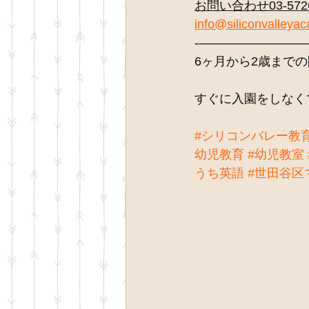
お問い合わせ03-5726
info@siliconvalleya
-————————
6ヶ月から2歳までの
すぐに入園をしなく
#シリコンバレー教
幼児教育
#幼児教室
うち英語
#世田谷区