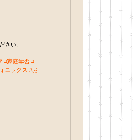
ださい。
育
#家庭学習
#
フォニックス
#お
集