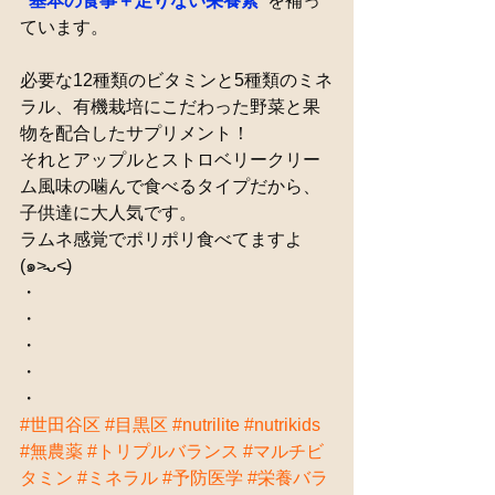
”基本の食事＋足りない栄養素”
を補っ
ています。
必要な12種類のビタミンと5種類のミネ
ラル、有機栽培にこだわった野菜と果
物を配合したサプリメント！
それとアップルとストロベリークリー
ム風味の噛んで食べるタイプだから、
子供達に大人気です。
ラムネ感覚でポリポリ食べてますよ
(๑˃̵ᴗ˂̵)
・
・
・
・
・
#世田谷区
#目黒区
#nutrilite
#nutrikids
#無農薬
#トリプルバランス
#マルチビ
タミン
#ミネラル
#予防医学
#栄養バラ