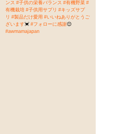
ンス
#子供の栄養バランス
#有機野菜
#
有機栽培
#子供用サプリ
#キッズサプ
リ
#製品だけ愛用
#いいねありがとうご
ざいます
💓 
#フォローに感謝
😊 
#awmamajapan